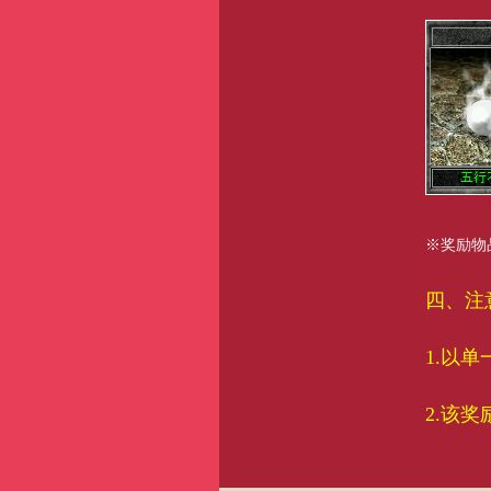
※奖励物
四、注
1.以
2.该