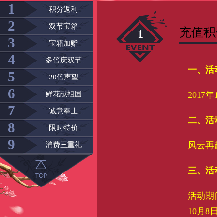
1
积分返利
2
双节宝箱
充值积
1
3
宝箱加赠
4
多倍庆双节
一、活
5
20倍声望
6
鲜花献祖国
2017年
7
诚意奉上
二、活
8
限时特价
9
风云再
消费三重礼
三、活
活动期间
10月8