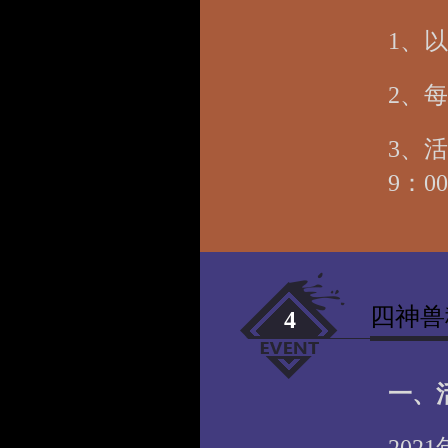
1、
2、
3、活
9：
四神兽
4
一、