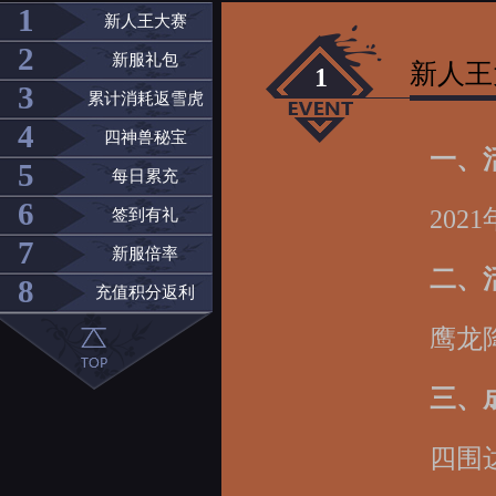
1
新人王大赛
2
新服礼包
新人王
1
3
累计消耗返雪虎
4
四神兽秘宝
一、
5
每日累充
6
202
签到有礼
7
新服倍率
二、
8
充值积分返利
鹰龙
三、
四围