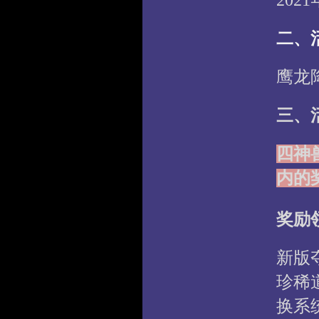
202
二、
鹰龙
三、
四神
内的
奖励
新版
珍稀
换系