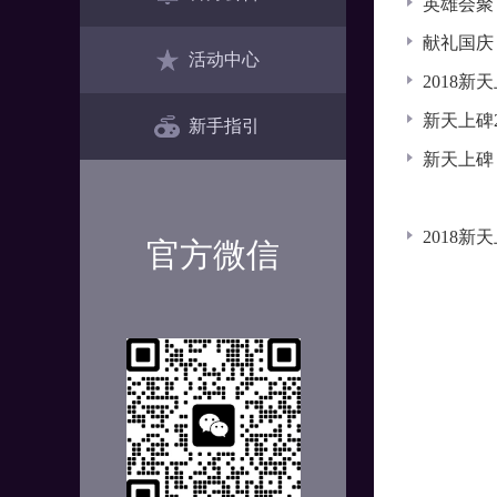
英雄会聚
献礼国庆
活动中心
2018
新天上碑2
新手指引
新天上碑 
2018
官方微信