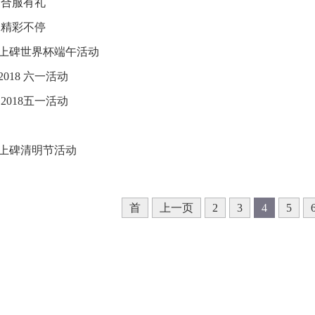
 合服有礼
 精彩不停
新天上碑世界杯端午活动
018 六一活动
2018五一活动
新天上碑清明节活动
首
上一页
2
3
4
5