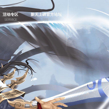
活动专区
新天上碑官方论坛