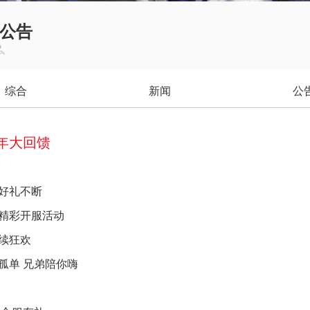
公告
综合
新闻
公
周年大回馈
好礼不断
精彩开服活动
续狂欢
孤单 兄弟陪你嗨