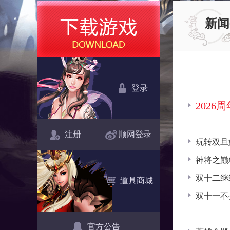
新闻
登录
2026
注册
顺网登录
玩转双旦
神将之巅
双十二继
道具商城
双十一不
官方公告