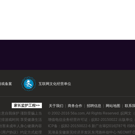
游戏备案
互联网文化经营单位
家长监护工程>>
关于我们
|
商务合作
|
招聘信息
|
网站地图
|
联系
注意自我保护 谨防受骗上当
© 2002-2016 56a.com, All Rights Reserved.
皖网文（2
安排游戏时间 享受健康生活
增值电信业务经营许可证：
皖B2-20150022
出版单位
等妨害未成年人身心健康内容
ICP备：皖B2-20150022-6 新广出审[2016]787号 ISBN 9
《用户协议》
约定方式处理
芜湖县安徽新芜经济开发区东湾路科创中心 NEOWIT On Stu