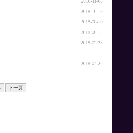
2018-11-08
2018-10-10
2018-08-10
2018-06-13
2018-05-28
2018-04-26
6
下一页