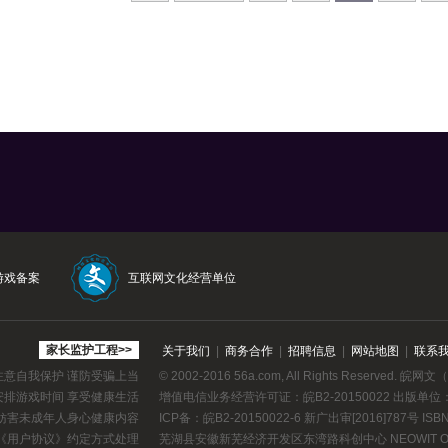
游戏备案
互联网文化经营单位
家长监护工程>>
关于我们
|
商务合作
|
招聘信息
|
网站地图
|
联系
注意自我保护 谨防受骗上当
© 2002-2016 56a.com, All Rights Reserved.
皖网文（2
安排游戏时间 享受健康生活
增值电信业务经营许可证：
皖B2-20150022
出版单位
等妨害未成年人身心健康内容
ICP备：皖B2-20150022-6 新广出审[2016]787号 ISBN 9
《用户协议》
约定方式处理
芜湖县安徽新芜经济开发区东湾路科创中心 NEOWIT On Stu