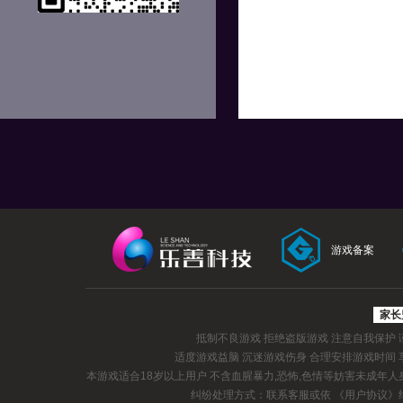
游戏备案
家长
抵制不良游戏 拒绝盗版游戏 注意自我保护
适度游戏益脑 沉迷游戏伤身 合理安排游戏时间
本游戏适合18岁以上用户 不含血腥暴力,恐怖,色情等妨害未成年
纠纷处理方式：联系客服或依
《用户协议》