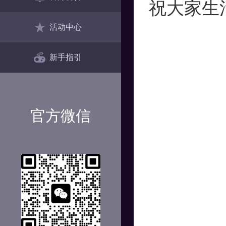
祝大家生
活动中心
新手指引
官方微信