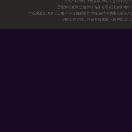
抵制不良游戏 拒绝盗版游戏 注意自我保护
适度游戏益脑 沉迷游戏伤身 合理安排游戏时间
本游戏适合18岁以上用户 不含血腥暴力,恐怖,色情等妨害未成年
纠纷处理方式：联系客服或依
《用户协议》