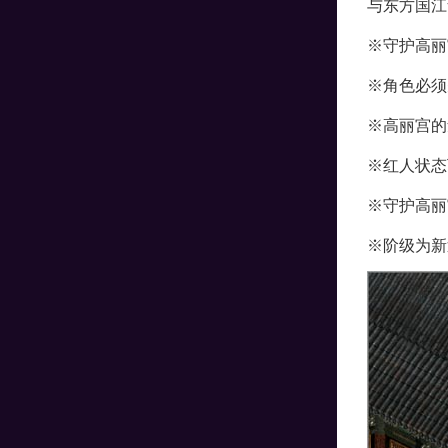
与东方国江
※守护高丽
※角色必须
※高丽宫的
※红人状态
※守护高丽
※阶级为新