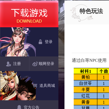
特色玩法
登录
通过白荨
NPC
使用
注册
顺网登录
道具商城
官方公告