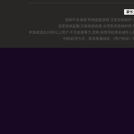
家长
抵制不良游戏 拒绝盗版游戏 注意自我保护
适度游戏益脑 沉迷游戏伤身 合理安排游戏时间
本游戏适合18岁以上用户 不含血腥暴力,恐怖,色情等妨害未成年
纠纷处理方式：联系客服或依
《用户协议》