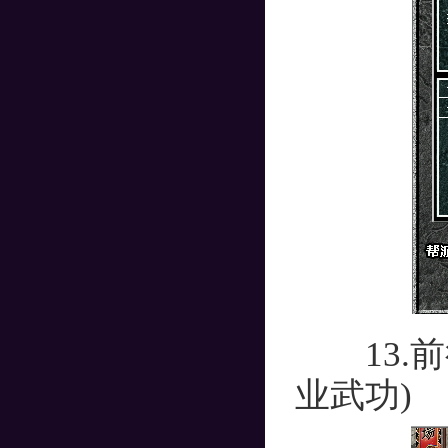
13.前
业武功)