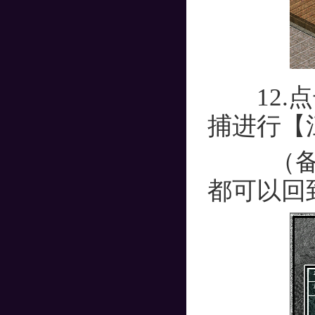
12.点
捕进行【
（备注
都可以回