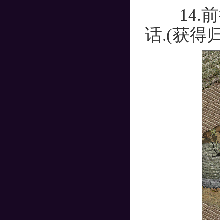
14.前往
话.(获得