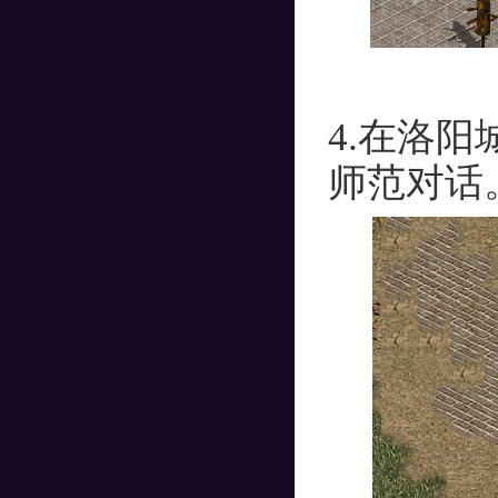
4.在洛
师范对话