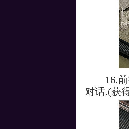
16.前往
对话.(获