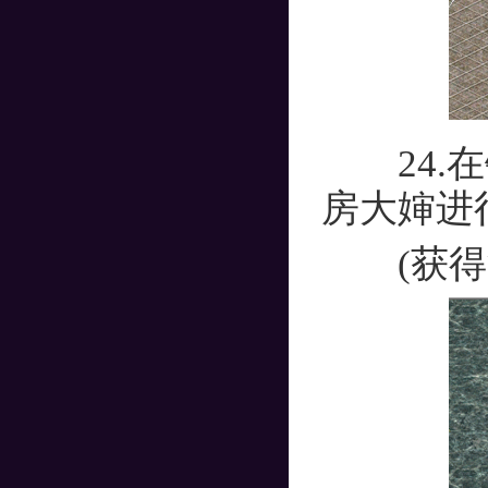
24.在
房大婶进
(获得河