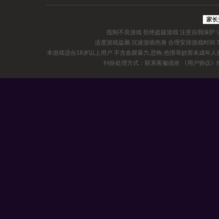
家长
抵制不良游戏 拒绝盗版游戏 注意自我保护
适度游戏益脑 沉迷游戏伤身 合理安排游戏时间
本游戏适合18岁以上用户 不含血腥暴力,恐怖,色情等妨害未成年
纠纷处理方式：联系客服或依
《用户协议》