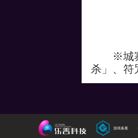
※城寨武
杀」、符
游戏备案