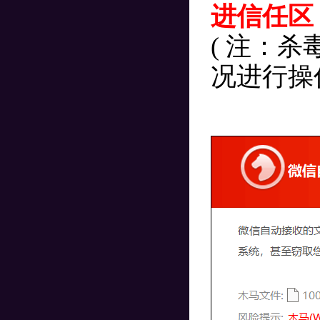
进信任区
( 注：
况进行操作