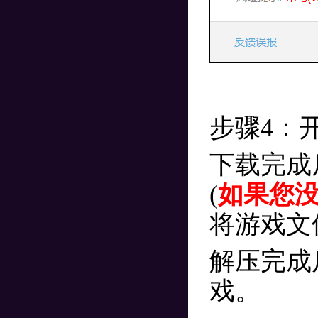
步骤4：
下载完成
(
如果您
将游戏文
解压完成
戏。