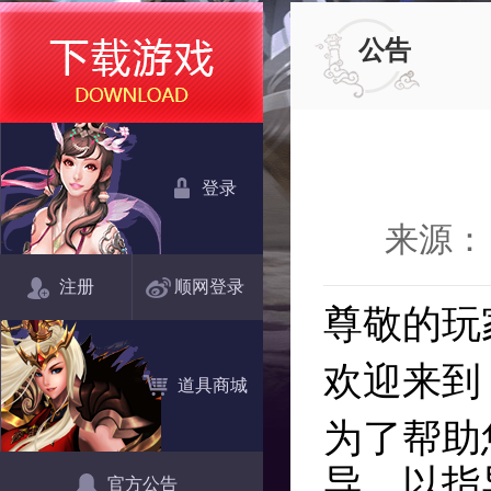
公告
登录
来源：
注册
顺网登录
尊敬的玩
欢迎来到
道具商城
为了帮助
导，以指
官方公告