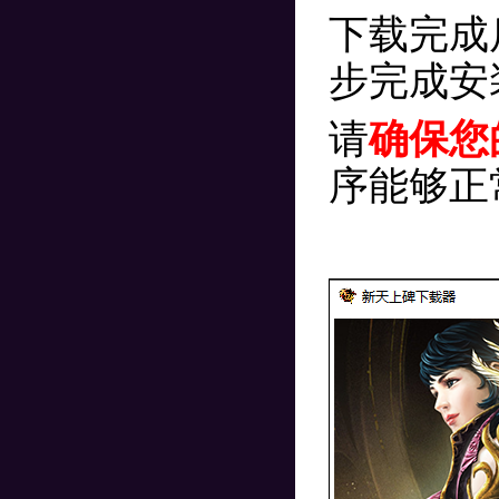
下载完成
步完成安
请
确保您
序能够正