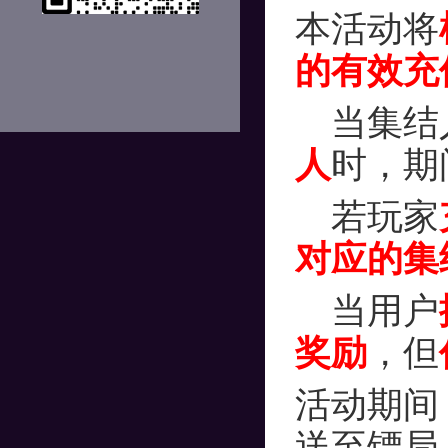
本活动将
的
有效
充
当集结
人
时，期
若玩家
对应的集
当用户
奖励
，但
活动期间
送至镖局