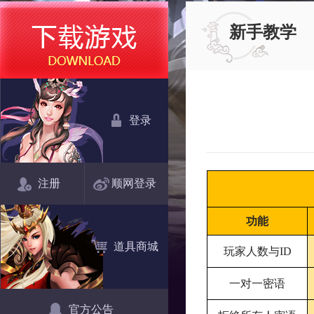
新手教学
登录
注册
顺网登录
功能
道具商城
玩家人数与ID
一对一密语
官方公告