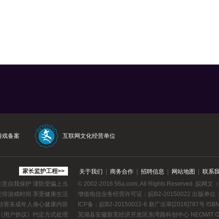
游戏备案
互联网文化经营单位
家长监护工程>>
关于我们
|
商务合作
|
招聘信息
|
网站地图
|
联系
注意自我保护 谨防受骗上当
© 2002-2016 56a.com, All Rights Reserved.
皖网文（2
安排游戏时间 享受健康生活
增值电信业务经营许可证：
皖B2-20150022
出版单位
等妨害未成年人身心健康内容
ICP备：皖B2-20150022-6 新广出审[2016]787号 ISBN 9
《用户协议》
约定方式处理
芜湖县安徽新芜经济开发区东湾路科创中心 NEOWIT On Stu