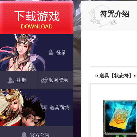
符咒介绍
登录
::
道具【状态符】
::
注册
顺网登录
道具商城
官方公告