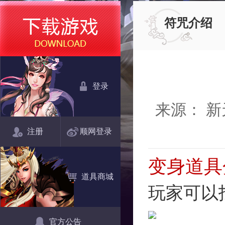
符咒介绍
登录
来源： 
注册
顺网登录
变身道具
道具商城
玩家可以
官方公告