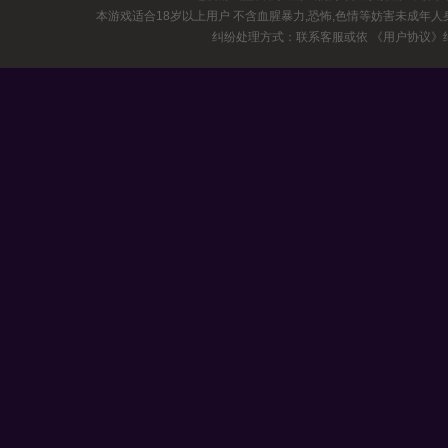
本游戏适合18岁以上用户 不含血腥暴力,恐怖,色情等妨害未成年
纠纷处理方式：联系客服或依
《用户协议》