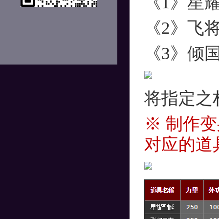
《1》星
《2》飞
《3》倾
将指定之
※ 制作
对应的道