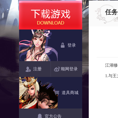
任务
登录
江湖修
注册
顺网登录
1.与王
道具商城
官方公告