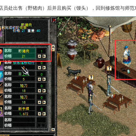
城店员处出售（野猪肉）后并且购买（馒头），回到修炼馆与师范