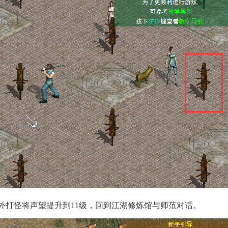
城外打怪将声望提升到11级，回到江湖修炼馆与师范对话。