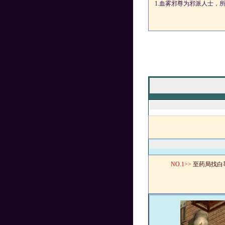
1.
血雾邪尊为邪派人士，
NO.
1>>
至药局找白