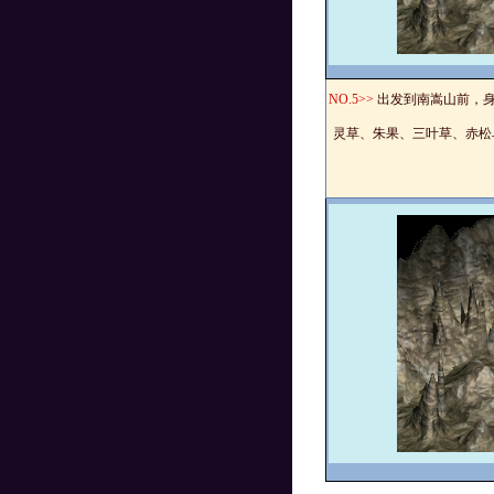
NO.
5>>
出发到南嵩山前，
灵草、朱果、三叶草、赤松