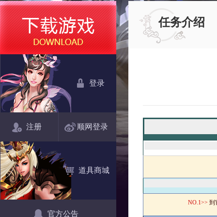
任务介绍
登录
注册
顺网登录
道具商城
NO.
1>>
到
官方公告