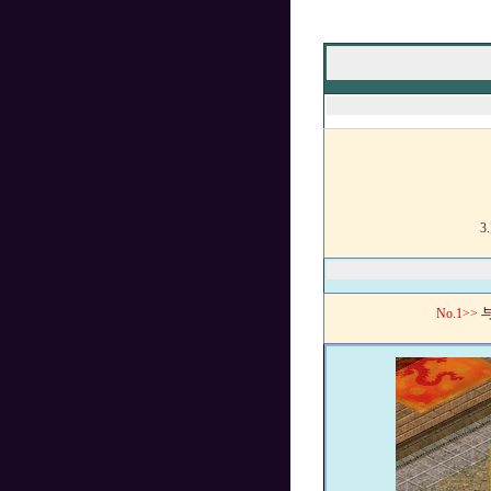
3
No.
1>>