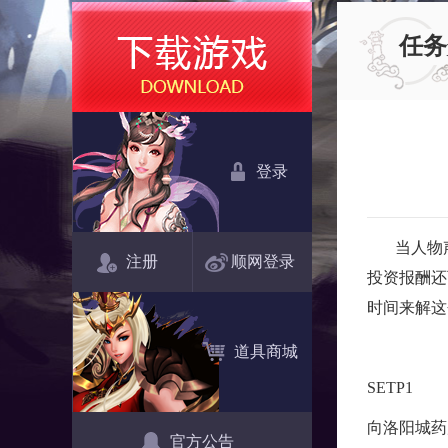
任务
登录
当人物声望
注册
顺网登录
投资报酬还
时间来解这
道具商城
SETP1
向洛阳城药局
官方公告