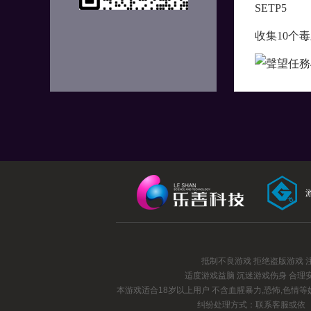
SETP5
收集10个
抵制不良游戏 拒绝盗版游戏 
适度游戏益脑 沉迷游戏伤身 合理
本游戏适合18岁以上用户 不含血腥暴力,恐怖,色情
纠纷处理方式：联系客服或依