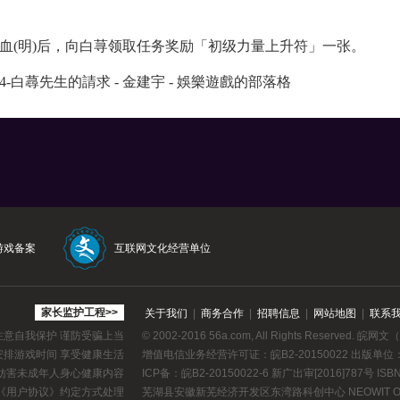
毒血(明)后，向白荨领取任务奖励「初级力量上升符」一张。
游戏备案
互联网文化经营单位
家长监护工程>>
关于我们
|
商务合作
|
招聘信息
|
网站地图
|
联系
注意自我保护 谨防受骗上当
© 2002-2016 56a.com, All Rights Reserved.
皖网文（2
安排游戏时间 享受健康生活
增值电信业务经营许可证：
皖B2-20150022
出版单位
等妨害未成年人身心健康内容
ICP备：皖B2-20150022-6 新广出审[2016]787号 ISBN 9
《用户协议》
约定方式处理
芜湖县安徽新芜经济开发区东湾路科创中心 NEOWIT On Stu